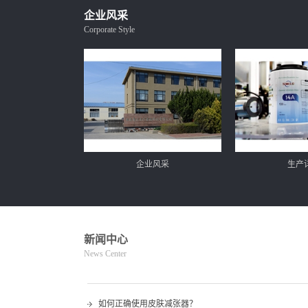
企业风采
Corporate Style
产详情
企业风采
生产
新闻中心
News Center
如何正确使用皮肤减张器？