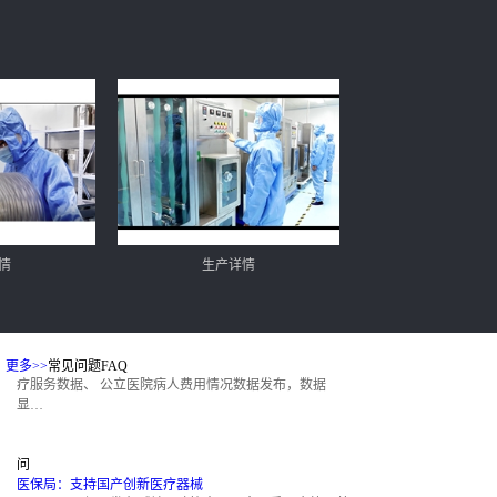
问
医保局：支持国产创新医疗器械
2月3日，医保局发布《关于政协十三届全国委员会第五
答
次会议第03270号(社会管理类306号)提案答复…
问
国家基本公共卫生服务项目政策解读
目前，国家基本公共卫生服务项目有12项内容。即城乡
答
居民健康档案管理、健康教育、预防接种、0至6岁儿
童…
情
生产详情
企业风
问
公立医院再度大量消失，医疗市场格局或将大…
6月12日，最新版全国医疗卫生机构统计数据、全国医
答
疗服务数据、 公立医院病人费用情况数据发布，数据
更多>>
常见问题FAQ
显…
问
医保局：支持国产创新医疗器械
2月3日，医保局发布《关于政协十三届全国委员会第五
答