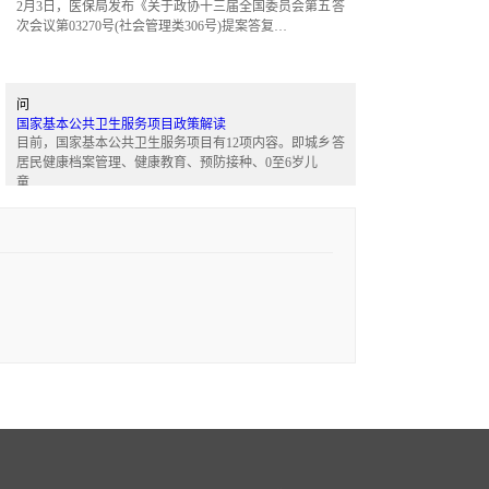
次会议第03270号(社会管理类306号)提案答复…
问
国家基本公共卫生服务项目政策解读
目前，国家基本公共卫生服务项目有12项内容。即城乡
答
居民健康档案管理、健康教育、预防接种、0至6岁儿
童…
问
公立医院再度大量消失，医疗市场格局或将大…
6月12日，最新版全国医疗卫生机构统计数据、全国医
答
疗服务数据、 公立医院病人费用情况数据发布，数据
显…