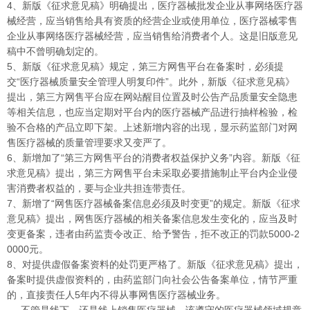
4、新版《征求意见稿》明确提出，医疗器械批发企业从事网络医疗器
械经营，应当销售给具有资质的经营企业或使用单位，医疗器械零售
企业从事网络医疗器械经营，应当销售给消费者个人。这是旧版意见
稿中不曾明确划定的。
5、新版《征求意见稿》规定，第三方网售平台在备案时，必须提
交“医疗器械质量安全管理人明复印件”。此外，新版《征求意见稿》
提出，第三方网售平台应在网站醒目位置及时公告产品质量安全隐患
等相关信息，也应当定期对平台内的医疗器械产品进行抽样检验，检
验不合格的产品立即下架。上述新增内容的出现，显示药监部门对网
售医疗器械的质量管理要求又变严了。
6、新增加了“第三方网售平台的消费者权益保护义务”内容。新版《征
求意见稿》提出，第三方网售平台未采取必要措施制止平台内企业侵
害消费者权益的，要与企业共担连带责任。
7、新增了“网售医疗器械备案信息必须及时变更”的规定。新版《征求
意见稿》提出，网售医疗器械的相关备案信息发生变化的，应当及时
变更备案，违者由药监责令改正、给予警告，拒不改正的罚款5000-2
0000元。
8、对提供虚假备案资料的处罚更严格了。新版《征求意见稿》提出，
备案时提供虚假资料的，由药监部门向社会公告备案单位，情节严重
的，直接责任人5年内不得从事网售医疗器械业务。