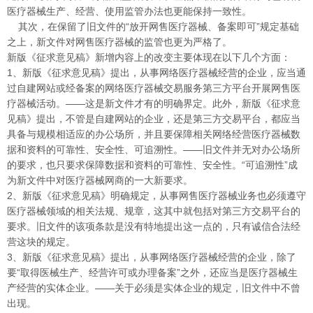
医疗器械生产、经营、使用监管办法也更能保持一致性。
其次，在保留了旧文件的“放开网售医疗器械、备案即可”规定基础
之上，新文件对网售医疗器械的监管也更为严格了。
新版《征求意见稿》新增内容上的改变主要体现在以下几个方面：
1、新版《征求意见稿》提出，从事网络医疗器械经营的企业，应当通
过自建网站或经备案的网络医疗器械交易服务第三方平台开展网售医
疗器械活动。——这是新文件才有的明确界定。此外，新版《征求意
见稿》提出，不管是自建网站的企业，还是第三方交易平台，都应当
具备与规模相适应的办公场所，并且要保障相关网络经营医疗器械数
据和资料的可靠性、安全性、可追溯性。——旧文件并无对办公场所
的要求，也只要求保障数据和资料的可靠性、安全性。“可追溯性”成
为新文件中对医疗器械网商的一大新要求。
2、新版《征求意见稿》明确规定，从事网售医疗器械业务也必须遵守
医疗器械领域的相关法规、规章，这其中就包括对第三方交易平台的
要求。旧文件的该项条款是没有特地提出这一点的，只有诚信合法经
营这块的规定。
3、新版《征求意见稿》提出，从事网络医疗器械经营的企业，除了
要“取得医械生产、经营许可或办理备案”之外，还应当是医疗器械生
产经营的实体企业。——关于必须是实体企业的规定，旧文件中不曾
出现。